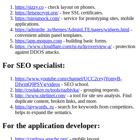
https://sizzy.co
- check layout on phones.
https://letsencrypt.org/
- free SSL certificates.
https://ninjamock.com/
- service for prototyping sites, mobile
applications.
https://adminlte .io/themes/AdminLTE/pages/widgets.html
-
convenient admin panel templates.
https://app.moqups.com
- building basic forms.
https: //www.cloudflare.com/ru-ru/lp/overview-a/
- protection
against DDOS attacks.
For SEO specialist:
https://www.youtube.com/channel/UCC2ceyjYomyB-
DIwmQ9PSVg/videos
- SEO school.
http://coolakov.ru/tools/razbivka/
- grouping requests.
http: //www.siteliner.com/
- a tool for site seo analysis. Find
duplicate content, broken links, and more.
https://spywords. ru
- search for keywords from competitors,
helps to expand the sematics.
For the application developer:
https://cordova.apache.org/
- mobile layout.