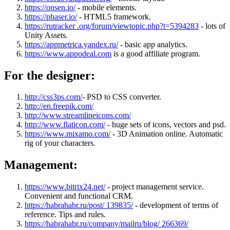
https://onsen.io/
- mobile elements.
https://phaser.io/
- HTML5 framework.
https://rutracker .org/forum/viewtopic.php?t=5394283
- lots of
Unity Assets.
https://appmetrica.yandex.ru/
- basic app analytics.
https://www.appodeal.com
is a good affiliate program.
For the designer:
http://css3ps.com/
- PSD to CSS converter.
http://en.freepik.com/
http://www.streamlineicons.com/
http://www.flaticon.com/
- huge sets of icons, vectors and psd.
https://www.mixamo.com/
- 3D Animation online. Automatic
rig of your characters.
Management:
https://www.bitrix24.net/
- project management service.
Convenient and functional CRM.
https://habrahabr.ru/post/ 139835/
- development of terms of
reference. Tips and rules.
https://habrahabr.ru/company/mailru/blog/ 266369/