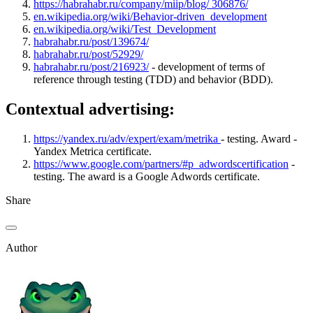
https://habrahabr.ru/company/miip/blog/ 306876/
en.wikipedia.org/wiki/Behavior-driven_development
en.wikipedia.org/wiki/Test_Development
habrahabr.ru/post/139674/
habrahabr.ru/post/52929/
habrahabr.ru/post/216923/
- development of terms of
reference through testing (TDD) and behavior (BDD).
Contextual advertising:
https://yandex.ru/adv/expert/exam/metrika
- testing. Award -
Yandex Metrica certificate.
https://www.google.com/partners/#p_adwordscertification
-
testing. The award is a Google Adwords certificate.
Share
Author