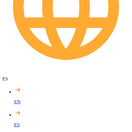
ES
EN
ES