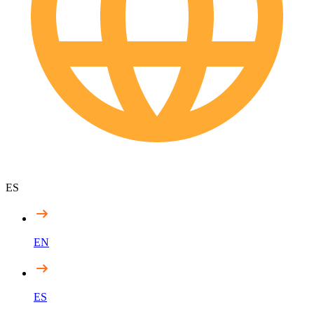
ES
EN
ES