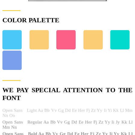
COLOR PALETTE
WE PAY SPECIAL ATTENTION TO THE
FONT
Open Sans
Light Aa Bb Vv Gg Dd Ee Her Fj Zz Yy Ii Yi Kk Ll Mm
Nn ​​Oo
Open Sans
Regular Aa Bb Vv Gg Dd Ee Her Fj Zz Yy Ii Jy Kk Ll
Mm Nn
Open Sans
Bold Aa Bb Vv Gg Dd Ee Her Fj Zz Yy Ii Yy Kk Ll