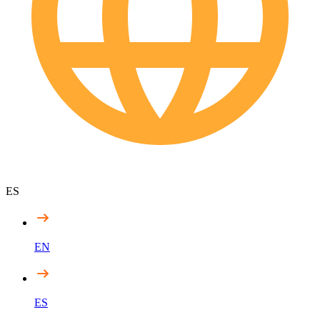
ES
EN
ES