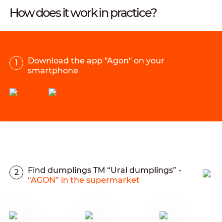
How does it work in practice?
Download the app "Agon" on your
1
smartphone
Find dumplings TM “Ural dumplings” -
2
“AGON” in the supermarket