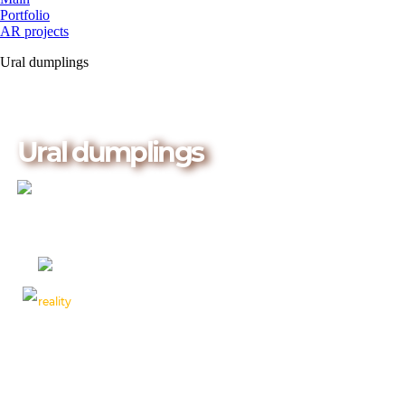
Portfolio
AR projects
Ural dumplings
Ural dumplings
Augmented Reality App!
Complete your
reality