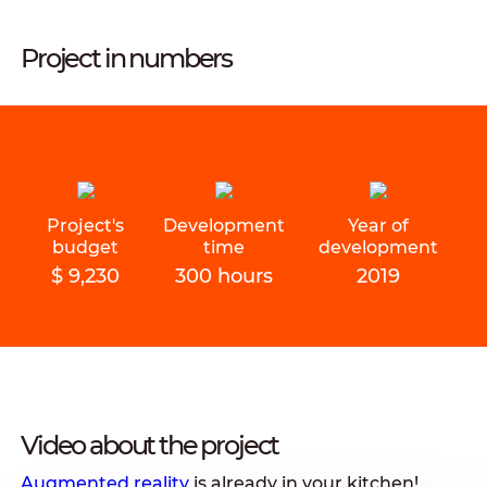
Project in numbers
Project's
Development
Year of
budget
time
development
$ 9,230
300 hours
2019
Video about the project
Augmented reality
is already in your kitchen!