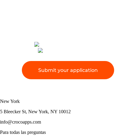
Our team of professionals is always happy to help
your business, to realize even the most complex
ideas. We create a unique and high-quality
product.
Let's discuss your project ;)
+1 (614) 348-7474
info@crocoapps.com
Submit your application
New York
5 Bleecker St, New York, NY 10012
info@crocoapps.com
Para todas las preguntas