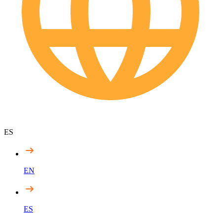
ES
EN
ES