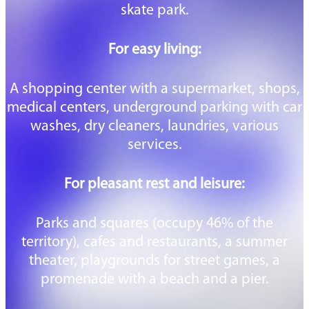
skate park.
For easy living:
A shopping center with a supermarket, shops,
medical centers, underground parking with car
washes, dry cleaners, laundries, various
services.
For pleasant rest and leisure:
Parks and squares (occupy 46% of the
territory), cafes and restaurants, a summer
theater, playgrounds for street games, a
promenade with a beach and a pier.