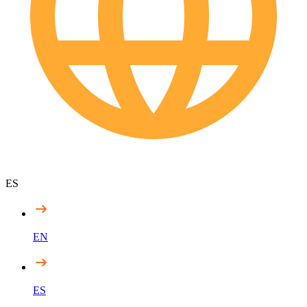
ES
EN
ES