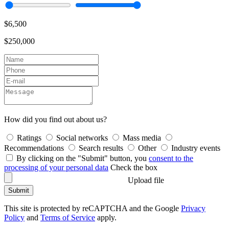
$6,500
$250,000
How did you find out about us?
Ratings
Social networks
Mass media
Recommendations
Search results
Other
Industry events
By clicking on the "Submit" button, you
consent to the
processing of your personal data
Check the box
Upload file
Submit
This site is protected by reCAPTCHA and the Google
Privacy
Policy
and
Terms of Service
apply.