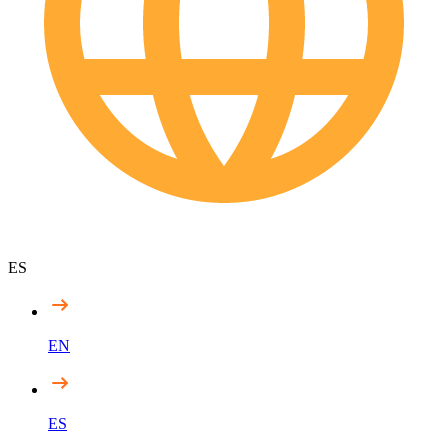
ES
EN
ES