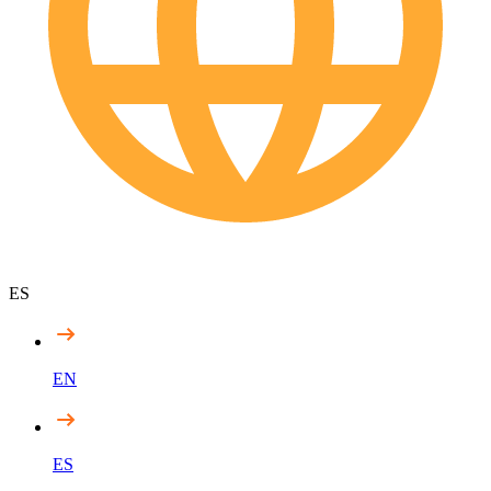
ES
EN
ES