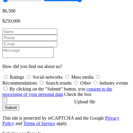
$6,500
$250,000
How did you find out about us?
Ratings
Social networks
Mass media
Recommendations
Search results
Other
Industry events
By clicking on the "Submit" button, you
consent to the
processing of your personal data
Check the box
Upload file
Submit
This site is protected by reCAPTCHA and the Google
Privacy
Policy
and
Terms of Service
apply.