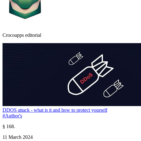
Crocoapps editorial
DDOS attack - what is it and how to protect yourself
#Author's
§ 168.
11 March 2024