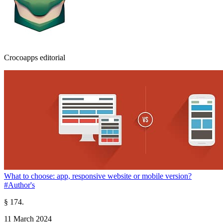
Crocoapps editorial
What to choose: app, responsive website or mobile version?
#Author's
§ 174.
11 March 2024