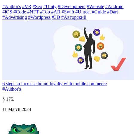
#Author's
#VR
#Seo
#Unity
#Development
#Website
#Android
#iOS
#Code
#NFT
#Top
#AR
#Swift
#Unreal
#Guide
#Dart
#Advertising
#Wordpress
#3D
#Авторский
6 steps to increase brand loyalty with mobile commerce
#Author's
§ 175.
11 March 2024