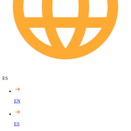
ES
EN
ES