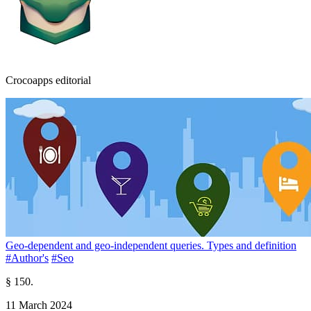
Crocoapps editorial
Geo-dependent and geo-independent queries. Types and definition
#Author's
#Seo
§ 150.
11 March 2024