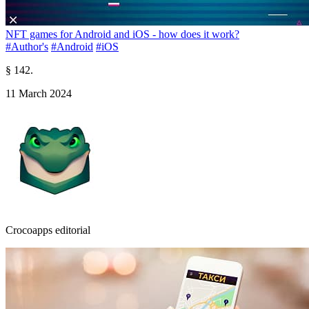
NFT games for Android and iOS - how does it work?
#Author's
#Android
#iOS
§ 142.
11 March 2024
Crocoapps editorial