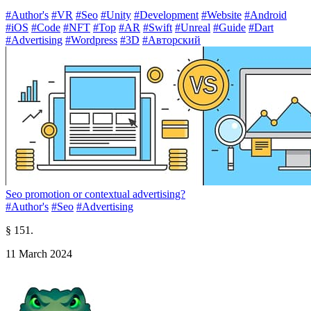
#Author's
#VR
#Seo
#Unity
#Development
#Website
#Android
#iOS
#Code
#NFT
#Top
#AR
#Swift
#Unreal
#Guide
#Dart
#Advertising
#Wordpress
#3D
#Авторский
Seo promotion or contextual advertising?
#Author's
#Seo
#Advertising
§ 151.
11 March 2024